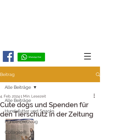
Beitrag
Alle Beiträge
4. Feb. 2024
1 Min. Lesezeit
Alle Beiträge
Cute dogs und Spenden für
Hundefutter und Snacks
den Tierschutz in der Zeitung
Hundespielzeug
Collagile®