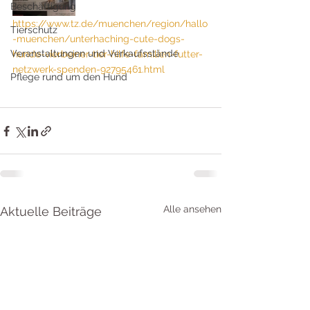
Beschäftigung
https://www.tz.de/muenchen/region/hallo
Tierschutz
-muenchen/unterhaching-cute-dogs-
Veranstaltungen und Verkaufsstände
hunde-vierbeiner-tier-hilfe-familien-futter-
netzwerk-spenden-92795461.html
Pflege rund um den Hund
Alle ansehen
Aktuelle Beiträge