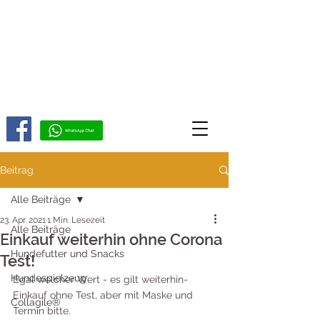
Beitrag
Alle Beiträge
23. Apr. 2021
1 Min. Lesezeit
Alle Beiträge
Einkauf weiterhin ohne Corona
Hundefutter und Snacks
Test!
Hundespielzeug
Egal welcher Wert - es gilt weiterhin- 
Einkauf ohne Test, aber mit Maske und 
Collagile®
Termin bitte. 