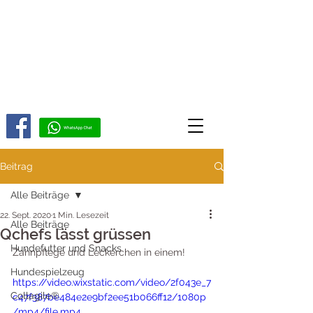
Beitrag
Alle Beiträge
22. Sept. 2020
1 Min. Lesezeit
Alle Beiträge
Qchefs lässt grüssen
Hundefutter und Snacks
Zahnpflege und Leckerchen in einem! 
Hundespielzeug
https://video.wixstatic.com/video/2f043e_7
Collagile®
c47f387be484e2e9bf2ee51b066ff12/1080p
/mp4/file.mp4